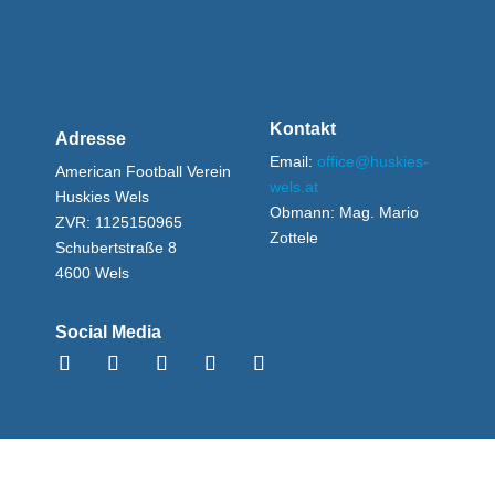
Kontakt
Adresse
Email:
office@huskies-
American Football Verein
wels.at
Huskies Wels
Obmann:
Mag. Mario
ZVR: 1125150965
Zottele
Schubertstraße 8
4600 Wels
Social Media